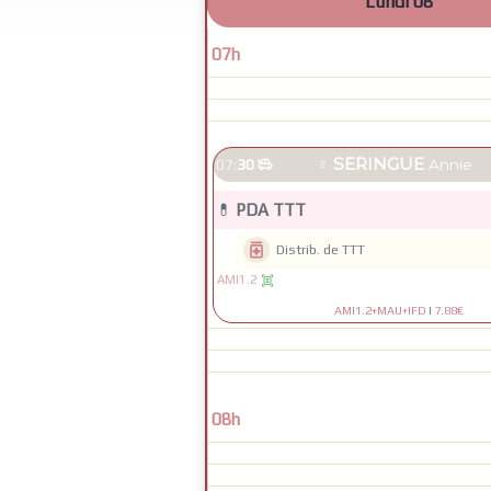
Lundi 08
07h
♀
SERINGUE
07:
30

Annie
💊
PDA TTT

Distrib. de TTT
AMI1.2

AMI1.2+MAU+IFD
|
7.88€
08h