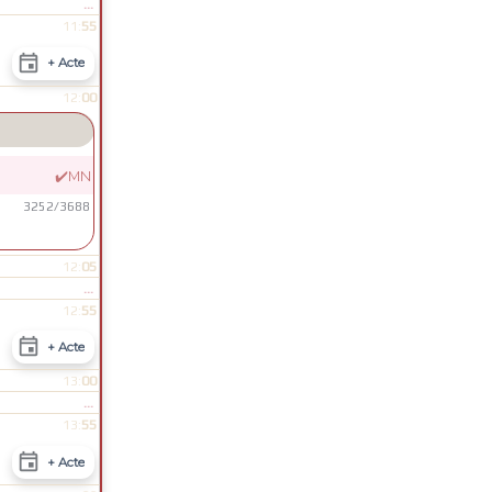
...
55
11:

+ Acte
00
12:
✔️
MN
3252
/
3688
05
12:
...
55
12:

+ Acte
00
13:
...
55
13:

+ Acte