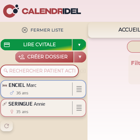

ACCUEI
FERMER LISTE

LIRE C
VITALE
▼

CRÉER DOSSIER
▼
Fil

🛌
ENCIEL
Marc


36 ans
🩹
SERINGUE
Annie


35 ans
