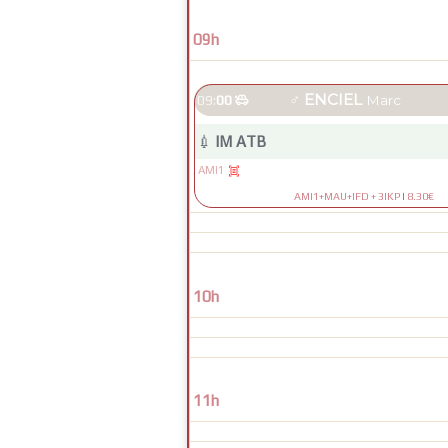
09h
♂
ENCIEL
09:
00

Marc
💉
IM ATB
AMI1

AMI1+MAU+IFD + 3IKP
|
8.30€
10h
11h