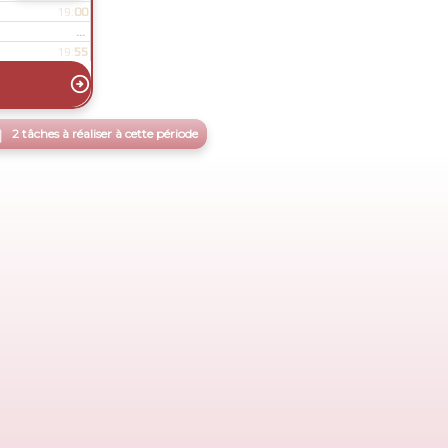
00
19:
...
55
19:


2 tâches à réaliser à cette période