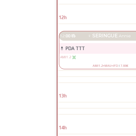
12h
♀
SERINGUE
12:
00

Annie
💊
PDA TTT
AMI1.2

AMI1.2+MAU+IFD
|
7.88€
13h
14h