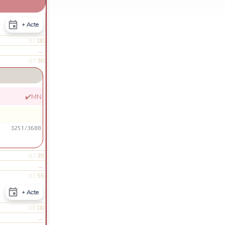

+ Acte
00
07:
...
30
07:
✔️
MN
3251
/
3688
35
07:
...
55
07:

+ Acte
00
08:
...