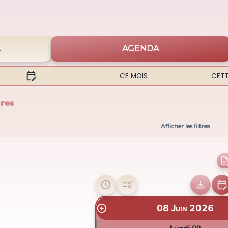
L
AGENDA

CE MOIS
CETT
tres
Afficher les filtres




08 Juin 2026
