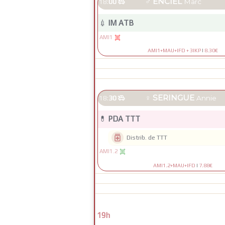
♂
ENCIEL
18:
00

Marc
💉
IM ATB
AMI1

AMI1+MAU+IFD + 3IKP
|
8.30€
♀
SERINGUE
18:
30

Annie
💊
PDA TTT

Distrib. de TTT
AMI1.2

AMI1.2+MAU+IFD
|
7.88€
19h