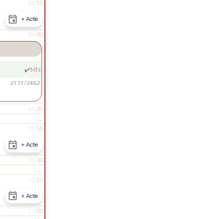
55
08:

+ Acte
00
09:
✔️
MN
2171
/
2462
05
09:
...
55
09:

+ Acte
00
10:
...
55
10:

+ Acte
00
11: