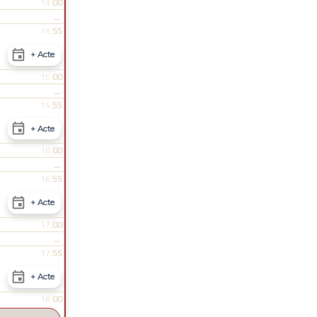
00
14:
...
55
14:

+ Acte
00
15:
...
55
15:

+ Acte
00
16:
...
55
16:

+ Acte
00
17:
...
55
17:

+ Acte
00
18: