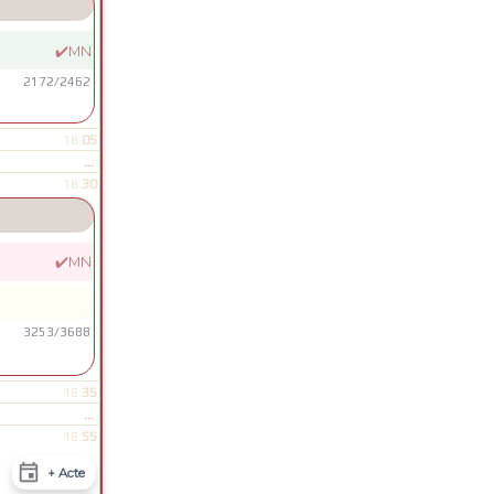
✔️
MN
2172
/
2462
05
18:
...
30
18:
✔️
MN
3253
/
3688
35
18:
...
55
18:

+ Acte