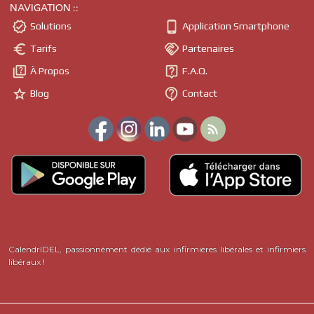
NAVIGATION ::


Solutions
Application Smartphone


Tarifs
Partenaires


À Propos
F.A.Q.


Blog
Contact

CalendrIDEL, passionnément dédié aux infirmières libérales et infirmiers
libéraux !