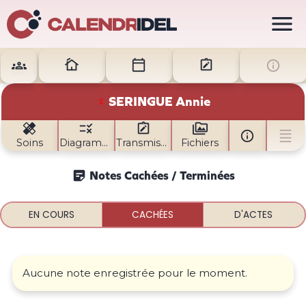






♀
SERINGUE
Annie






Soins
Diagramme
Transmissions
Fichiers

Notes Cachées / Terminées
EN COURS
CACHÉES
D'ACTES
Aucune note enregistrée pour le moment.