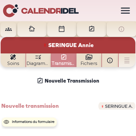






♀
SERINGUE
Annie






Soins
Diagramme
Transmissions
Fichiers

Nouvelle Transmission
Nouvelle transmission
♀
SERINGUE
A.

Informations du formulaire